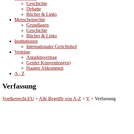
Geschichte
Debatte
Bücher & Links
Menschenrechte
Grundlagen
Geschichte
Bücher & Links
Institutionen
Internationaler Gerichtshof
Verträge
Antarktisvertrag
Genfer Konvention(en)
Haager Abkommen
A - Z
Verfassung
Voelkerrecht.EU
>
Alle Begriffe von A-Z
>
V
>
Verfassung